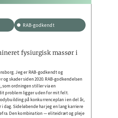
RAB-godkendt
neret fysiurgisk massør i
densborg. Jeg er RAB-godkendt og
er og skader siden 2020. RAB-godkendelsen
, som ordningen stiller via en
dit problem ligger uden for mit felt.
odybuilding på konkurrenceplan i en del år,
 i dag. Sideløbende har jeg en lang karriere
fra. Den kombination — eliteidræt og pleje