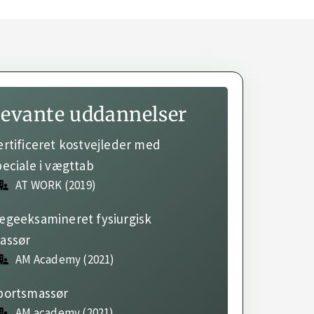
levante uddannelser
ertificeret kostvejleder med
peciale i vægttab
AT WORK (2019)
ægeeksamineret fysiurgisk
assør
AM Academy (2021)
portsmassør
AM academy (2021)