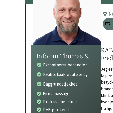
N
RAB
Info om Thomas S.
Fre
Eksamineret behandler
Jeg er
Kvalitetssikret af Zency
lægeek
betyde
Baggrundstjekket
branch
Firmamassage
Min ba
Professionel klinik
hvor j
fra hj
RAB-godkendt