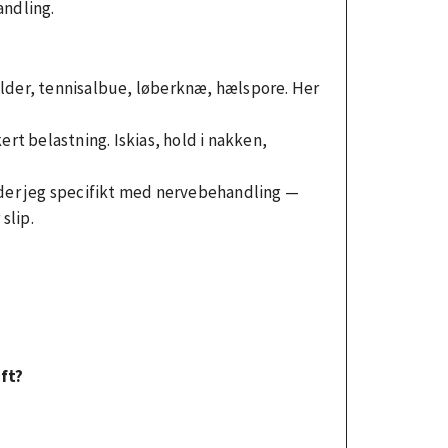
andling.
lder, tennisalbue, løberknæ, hælspore. Her
rt belastning. Iskias, hold i nakken,
r jeg specifikt med nervebehandling —
slip.
?
ft?