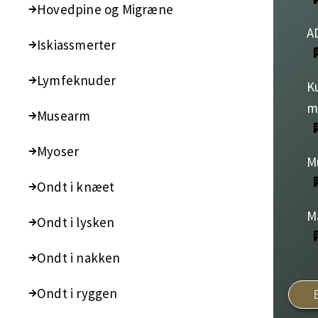
Hovedpine og Migræne
A
Iskiassmerter
Lymfeknuder
K
m
Musearm
Myoser
M
Ondt i knæet
M
Ondt i lysken
Ondt i nakken
Ondt i ryggen