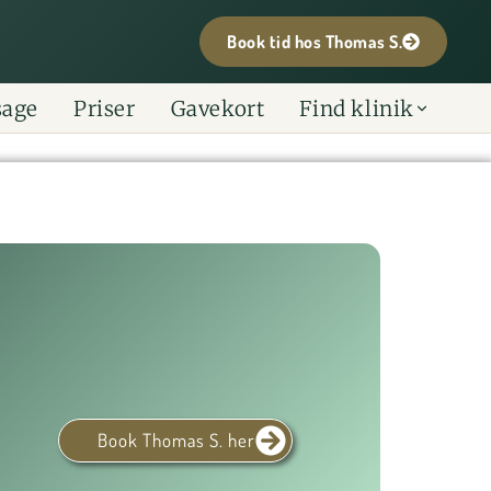
Book tid hos Thomas S.
sage
Priser
Gavekort
Find klinik
Book Thomas S. her