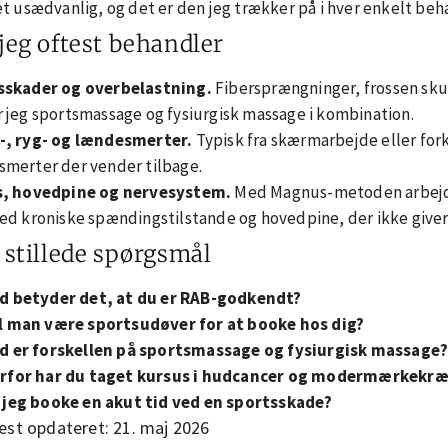
et usædvanlig, og det er den jeg trækker på i hver enkelt beh
jeg oftest behandler
sskader og overbelastning.
Fibersprængninger, frossen sku
 jeg sportsmassage og fysiurgisk massage i kombination.
-, ryg- og lændesmerter.
Typisk fra skærmarbejde eller forke
merter der vender tilbage.
s, hovedpine og nervesystem.
Med Magnus-metoden arbejde
ed kroniske spændingstilstande og hovedpine, der ikke giver 
 stillede spørgsmål
d betyder det, at du er RAB-godkendt?
l man være sportsudøver for at booke hos dig?
d er forskellen på sportsmassage og fysiurgisk massage
rfor har du taget kursus i hudcancer og modermærkekræ
 jeg booke en akut tid ved en sportsskade?
est opdateret: 21. maj 2026