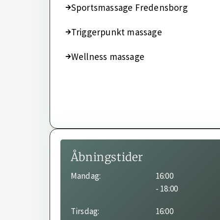
Sportsmassage Fredensborg
Triggerpunkt massage
Wellness massage
Åbningstider
Behandleren har ikke angivet sine
Mandag:
16:00
åbningstider endnu.
- 18:00
Tirsdag:
16:00