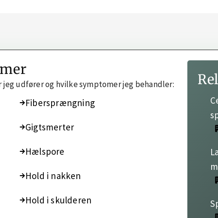
omer
Re
r jeg udfører og hvilke symptomer jeg behandler:
C
Fibersprængning
s
Gigtsmerter
Hælspore
L
m
Hold i nakken
Hold i skulderen
S