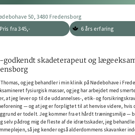
ødebohave 50, 3480 Fredensborg
Pris fra 345,-
6 års erfaring
-godkendt skadeterapeut og lægeeksami
densborg
 Thomas, og jeg behandler i min klinik på Nødebohave i Fre
samineret fysiurgisk massør, og jeg har arbejdet med smert
r, at jeg lever op til de uddannelses-, etik- og forsikringskrav
eforening — og at jeg er forpligtet til at henvise videre, hvis 
ggrund er todelt. Jeg kommer fra et hårdt træningsmiljø — b
eg selv pådrog mig de fleste af de idrætsskader, jeg behandler
emmeplejen, så jeg kender også alderdommens skavanker inde