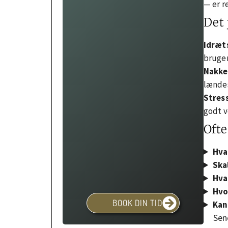
— er r
Det 
Idræt
bruger
Nakke
lændes
Stres
godt v
Ofte
Hva
Ska
Hva
Hvo
BOOK DIN TID
Kan
Sen