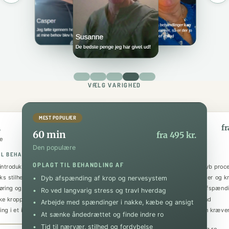
VÆLG VARIGHED
MEST POPULÆR
n
90 min
fra 295 kr.
fr
60 min
fra 495 kr.
e
Den luksuriøse
Den populære
IL BEHANDLING AF
OPLAGT TIL BEHANDLING AF
OPLAGT TIL BEHANDLING AF
introduktion til kranio-sakral terapi
En udvidet session med tid til dyb proc
iks stilhed og dyb ro
Arbejde med kroniske spændinger og kr
Dyb afspænding af krop og nervesystem
røring og fokuseret nærvær
At understøtte kroppens egen afspænd
Ro ved langvarig stress og travl hverdag
ke kroppens eget tempo
Indre stilhed og meditativ tilstand
Arbejde med spændinger i nakke, kæbe og ansigt
ing i et igangværende forløb
Rum til at lande fuldt ud efter en kræv
At sænke åndedrættet og finde indre ro
periode
Tid til nærvær, stilhed og fordybelse