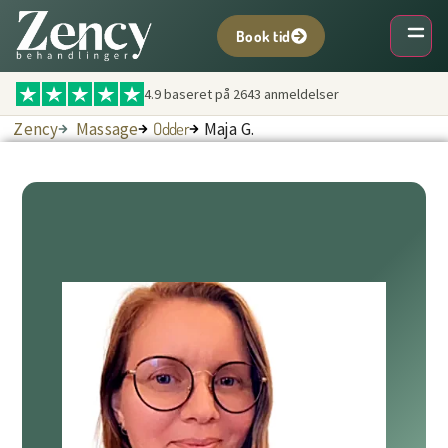
Book tid
4.9 baseret på
2643
anmeldelser
Zency
Massage
Odder
Maja G.