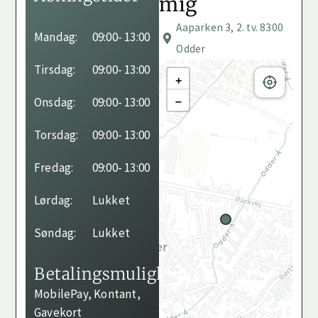
mig
Aaparken 3, 2. tv. 8300
Behandleren har ikke
Mandag:
09:00
- 13:00
angivet sine
Odder
åbningstider endnu.
Tirsdag:
09:00
- 13:00
+
−
Onsdag:
09:00
- 13:00
Torsdag:
09:00
- 13:00
Fredag:
09:00
- 13:00
Lørdag:
Lukket
Søndag:
Lukket
Betalingsmuligheder
MobilePay, Kontant,
Gavekort