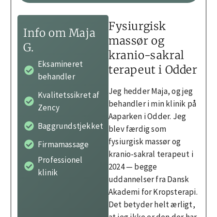
Fysiurgisk
Info om Maja
massør og
G.
kranio-sakral
Eksamineret
terapeut i Odder
behandler
Jeg hedder Maja, og jeg
Kvalitetssikret af
behandler i min klinik på
Zency
Aaparken i Odder. Jeg
Baggrundstjekket
blev færdig som
fysiurgisk massør og
Firmamassage
kranio-sakral terapeut i
Professionel
2024 — begge
klinik
uddannelser fra Dansk
Akademi for Kropsterapi.
Det betyder helt ærligt,
at jeg ikke er den der har