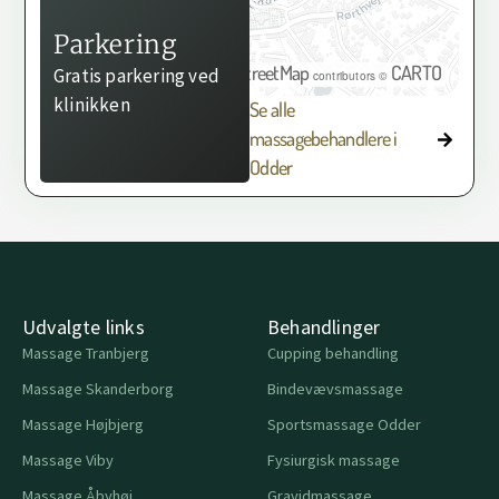
Parkering
OpenStreetMap
CARTO
Gratis parkering ved
©
contributors ©
klinikken
Se alle
massagebehandlere i
Odder
Udvalgte links
Behandlinger
Massage Tranbjerg
Cupping behandling
Massage Skanderborg
Bindevævsmassage
Massage Højbjerg
Sportsmassage Odder
Massage Viby
Fysiurgisk massage
Massage Åbyhøj
Gravidmassage