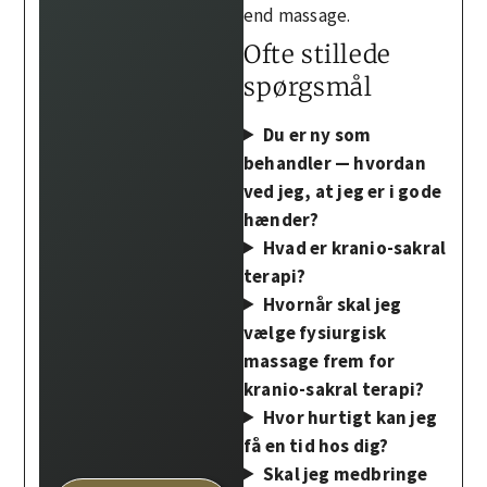
end massage.
Ofte stillede
spørgsmål
Du er ny som
behandler — hvordan
ved jeg, at jeg er i gode
hænder?
Hvad er kranio-sakral
terapi?
Hvornår skal jeg
vælge fysiurgisk
massage frem for
kranio-sakral terapi?
Hvor hurtigt kan jeg
få en tid hos dig?
Skal jeg medbringe