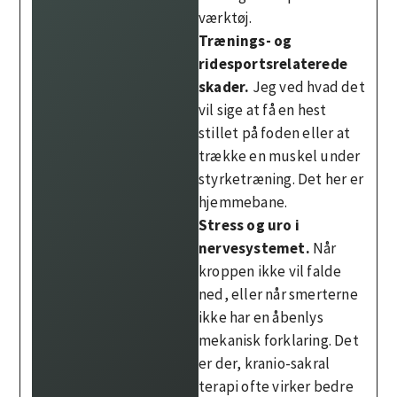
værktøj.
Trænings- og
ridesportsrelaterede
skader.
Jeg ved hvad det
vil sige at få en hest
stillet på foden eller at
trække en muskel under
styrketræning. Det her er
hjemmebane.
Stress og uro i
nervesystemet.
Når
kroppen ikke vil falde
ned, eller når smerterne
ikke har en åbenlys
mekanisk forklaring. Det
er der, kranio-sakral
terapi ofte virker bedre