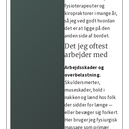
fysioterapeuter og
kiropraktorer i mange år,
så jeg ved godt hvordan
det er at ligge på den
anden side af bordet.
Det jeg oftest
arbejder med
Arbejdsskader og
overbelastning.
Skuldersmerter,
museskader, hold i
nakken og lænd hos folk
der sidder for længe —
eller bevæger sig forkert.
Her bruger jeg fysiurgisk
massage som primær