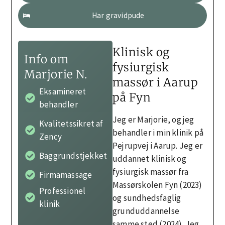
Har gravidpude
Klinisk og
Info om
fysiurgisk
Marjorie N.
massør i Aarup
Eksamineret
på Fyn
behandler
Jeg er Marjorie, og jeg
Kvalitetssikret af
behandler i min klinik på
Zency
Pejrupvej i Aarup. Jeg er
Baggrundstjekket
uddannet klinisk og
fysiurgisk massør fra
Firmamassage
Massørskolen Fyn (2023)
Professionel
og sundhedsfaglig
klinik
grunduddannelse
samme sted (2024). Jeg