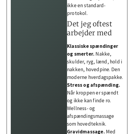
ikke en standard-
protokol.
Det jeg oftest
arbejder med
Klassiske spændinger
og smerter.
Nakke,
skulder, ryg, lænd, hold i
nakken, hovedpine. Den
moderne hverdagspakke.
Stress og afspænding.
Når kroppen er spændt
og ikke kan finde ro.
Wellness- og
afspændingsmassage
som hovedteknik.
Gravidmassage.
Med