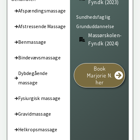
Fyn.dk (2023)
Afspændingsmassage
Sundhedsfaglig
Afstressende Massage
Grunduddannelse
Massørskolen-
Benmassage
Fyn.dk (2024)
Bindevævsmassage
Book
Dybdegående
Marjorie N.
her
massage
Fysiurgisk massage
Gravidmassage
Helkropsmassage