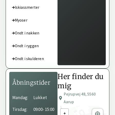
Iskiassmerter
Myoser
Ondt i nakken
Ondt i ryggen
Ondt i skulderen
Her finder du
Åbningstider
mig
Pejrupvej 48, 5560
Behandleren har ikke
Mandag:
Lukket
angivet sine
Aarup
åbningstider endnu.
Tirsdag:
09:00
- 15:00
+