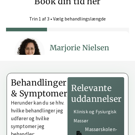
Book din tid her
Behandlinger
Relevante
& Symptomer
uddannelser
Herunder kan du se hhv.
hvilke behandlinger jeg
Klinisk og Fysiurgisk
udfører og hvilke
Massør
symptomer jeg
Massørskolen-
behandler: