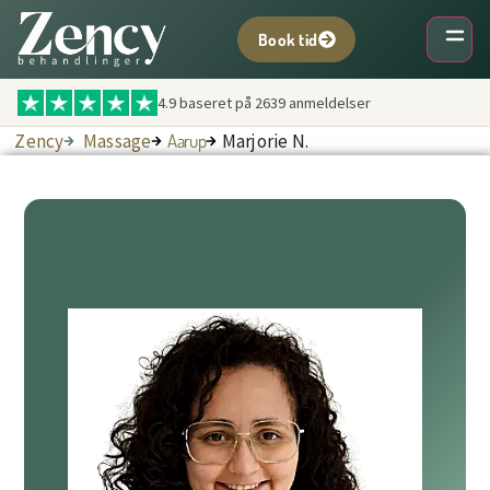
Book tid
4.9 baseret på
2639
anmeldelser
Zency
Massage
Aarup
Marjorie N.