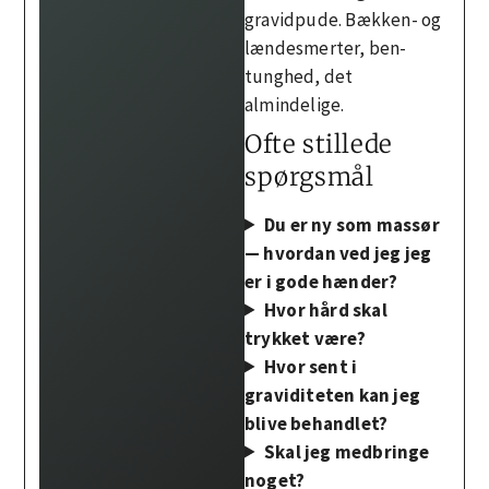
gravidpude. Bækken- og
lændesmerter, ben-
tunghed, det
almindelige.
Ofte stillede
spørgsmål
Du er ny som massør
— hvordan ved jeg jeg
er i gode hænder?
Hvor hård skal
trykket være?
Hvor sent i
graviditeten kan jeg
blive behandlet?
Skal jeg medbringe
noget?