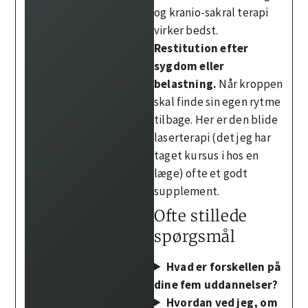
og kranio-sakral terapi
virker bedst.
Restitution efter
sygdom eller
belastning.
Når kroppen
skal finde sin egen rytme
tilbage. Her er den blide
laserterapi (det jeg har
taget kursus i hos en
læge) ofte et godt
supplement.
Ofte stillede
spørgsmål
Hvad er forskellen på
dine fem uddannelser?
Hvordan ved jeg, om