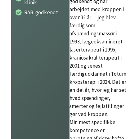
godkendt og har
klinik
arbejdet med kroppen i
RAB-godkendt
over 32 år — jeg blev
færdig som
afspændingsmassør i
1993, lægeeksamineret
laserterapeut i 1995,
kraniosakral terapeut i
2001 og senest
færdiguddannet i Totum
kropsterapi i 2024. Det er
en del år, hvor jeg har set
hvad spændinger,
smerter og fejlstillinger
gør ved kroppen.
Min mest specifikke
kompetence er
opretning af skæv hofte