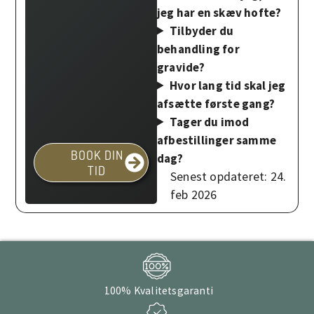
jeg har en skæv hofte?
Tilbyder du
behandling for
gravide?
Hvor lang tid skal jeg
afsætte første gang?
Tager du imod
afbestillinger samme
BOOK DIN
dag?
TID
Senest opdateret: 24.
feb 2026
100% Kvalitetsgaranti