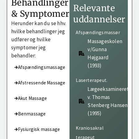
Behandlinger
Relevante
& Symptomer
uddannelser
Herunder kan du se hhv.
hvilke behandlinger jeg
Afspændingsmassør
udfører og hvilke
Massageskolen
symptomer jeg
v/Gunna
behandler:
Højgaard
(1993)
Afspændingsmassage
Laserterapeut.
Afstressende Massage
Lægeeksamineret
v. Thomas
Akut Massage
Stenberg Hansen
(1995)
Benmassage
Kraniosakral
Fysiurgisk massage
terapeut