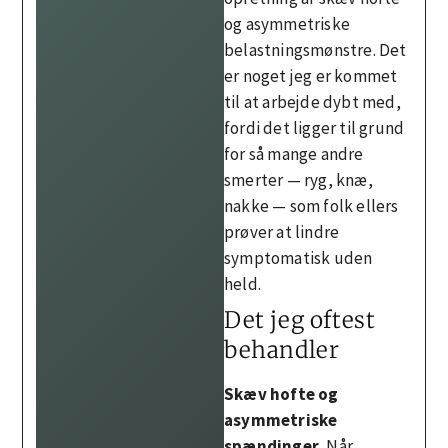
og asymmetriske
belastningsmønstre. Det
er noget jeg er kommet
til at arbejde dybt med,
fordi det ligger til grund
for så mange andre
smerter — ryg, knæ,
nakke — som folk ellers
prøver at lindre
symptomatisk uden
held.
Det jeg oftest
behandler
Skæv hofte og
asymmetriske
spændinger.
Når