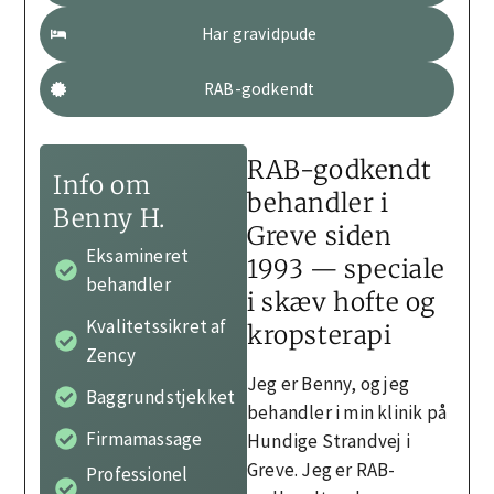
Har gravidpude
RAB-godkendt
RAB-godkendt
Info om
behandler i
Benny H.
Greve siden
Eksamineret
1993 — speciale
behandler
i skæv hofte og
Kvalitetssikret af
kropsterapi
Zency
Jeg er Benny, og jeg
Baggrundstjekket
behandler i min klinik på
Firmamassage
Hundige Strandvej i
Greve. Jeg er RAB-
Professionel