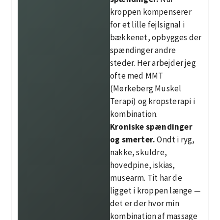
kroppen kompenserer
for et lille fejlsignal i
bækkenet, opbygges der
spændinger andre
steder. Her arbejder jeg
ofte med MMT
(Mørkeberg Muskel
Terapi) og kropsterapi i
kombination.
Kroniske spændinger
og smerter.
Ondt i ryg,
nakke, skuldre,
hovedpine, iskias,
musearm. Tit har de
ligget i kroppen længe —
det er der hvor min
kombination af massage