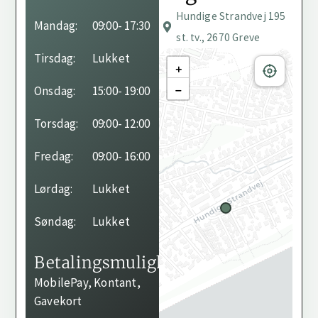
Hundige Strandvej 195
Behandleren har ikke
Mandag:
09:00
- 17:30
angivet sine
st. tv., 2670 Greve
åbningstider endnu.
Tirsdag:
Lukket
+
−
Onsdag:
15:00
- 19:00
Torsdag:
09:00
- 12:00
Fredag:
09:00
- 16:00
Lørdag:
Lukket
Søndag:
Lukket
Betalingsmuligheder
MobilePay, Kontant,
Gavekort