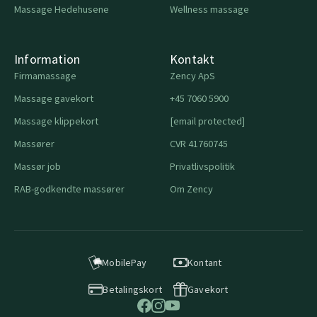
Massage Hedehusene
Wellness massage
Information
Kontakt
Firmamassage
Zency ApS
Massage gavekort
+45 7060 5900
Massage klippekort
[email protected]
Massører
CVR 41760745
Massør job
Privatlivspolitik
RAB-godkendte massører
Om Zency
MobilePay
Kontant
Betalingskort
Gavekort