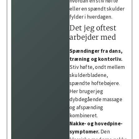
hvordan en stiv høfte
eller en spændt skulder
fylder i hverdagen.
Det jeg oftest
arbejder med
Spændinger fra dans,
træning og kontorliv.
Stiv høfte, ondt mellem
skulderbladene,
spændte hoftebøjere.
Her bruger jeg
dybdegående massage
og afspænding
kombineret.
Nakke- og hovedpine-
symptomer.
Den