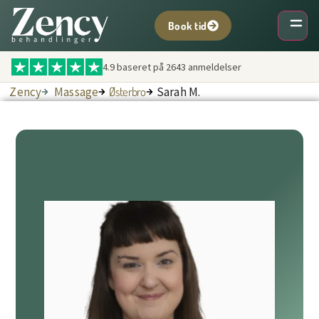
Book tid
4.9 baseret på
2643
anmeldelser
Zency
Massage
Østerbro
Sarah M.