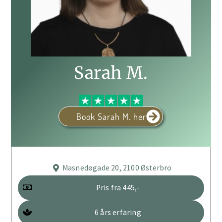
Sarah M.
Book Sarah M. her
Masnedøgade 20, 2100 Østerbro
Pris fra 445,-
6 års erfaring