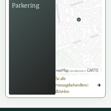
Parkering
OpenStreetMap
CARTO
©
contributors ©
Se alle
massagebehandlere i
Østerbro