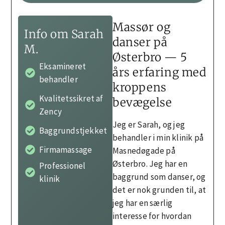
Massør og
Info om Sarah
danser på
M.
Østerbro — 5
Eksamineret
års erfaring med
behandler
kroppens
Kvalitetssikret af
bevægelse
Zency
Jeg er Sarah, og jeg
Baggrundstjekket
behandler i min klinik på
Firmamassage
Masnedøgade på
Østerbro. Jeg har en
Professionel
baggrund som danser, og
klinik
det er nok grunden til, at
jeg har en særlig
interesse for hvordan