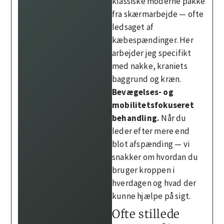
klassiske moderne pakke
fra skærmarbejde — ofte
ledsaget af
kæbespændinger. Her
arbejder jeg specifikt
med nakke, kraniets
baggrund og kræn.
Bevægelses- og
mobilitetsfokuseret
behandling.
Når du
leder efter mere end
blot afspænding — vi
snakker om hvordan du
bruger kroppen i
hverdagen og hvad der
kunne hjælpe på sigt.
Ofte stillede