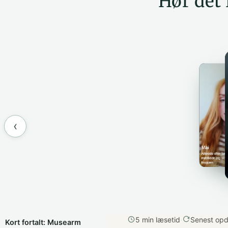
Hør det 
‹
5 min læsetid
·
Senest opd
Kort fortalt: Musearm