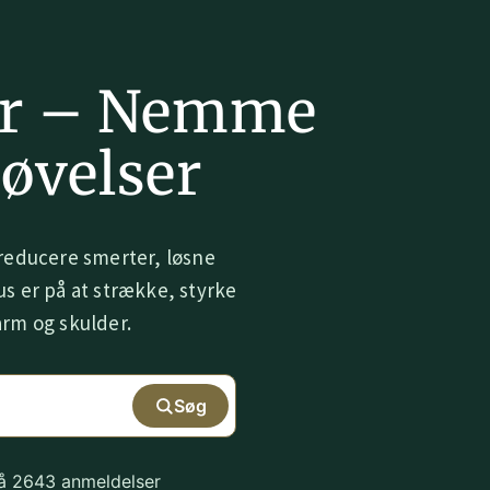
er – Nemme
 øvelser
educere smerter, løsne
s er på at strække, styrke
arm og skulder.
Søg
på 2643 anmeldelser