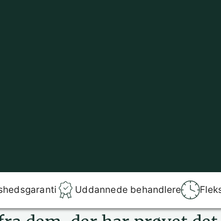
shedsgaranti
Uddannede behandlere
Flek