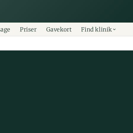
sage
Priser
Gavekort
Find klinik