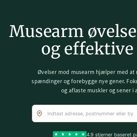
Musearm øvels
og effektive
Øvelser mod musearm hjælper med at r
spændinger og forebygge nye gener. Foku
og aflaste muskler og sener i 
4.9 stjerner baseret 