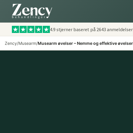
4.9 stjerner baseret på
2643
anmeldelser
Zency
/
Musearm
/
Musearm øvelser – Nemme og effektive øvelser